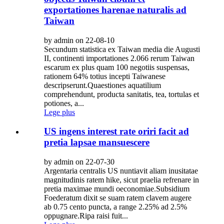
exportationes harenae naturalis ad
Taiwan
by admin on 22-08-10
Secundum statistica ex Taiwan media die Augusti
II, continenti importationes 2.066 rerum Taiwan
escarum ex plus quam 100 negotiis suspensas,
rationem 64% totius incepti Taiwanese
descripserunt.Quaestiones aquatilium
comprehendunt, producta sanitatis, tea, tortulas et
potiones, a...
Lege plus
US ingens interest rate oriri facit ad
pretia lapsae mansuescere
by admin on 22-07-30
Argentaria centralis US nuntiavit aliam inusitatae
magnitudinis ratem hike, sicut praelia refrenare in
pretia maximae mundi oeconomiae.Subsidium
Foederatum dixit se suam ratem clavem augere
ab 0.75 cento puncta, a range 2.25% ad 2.5%
oppugnare.Ripa raisi fuit...