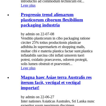
introductio ad commodum technicum est...
Lege plus
Progressio trend alienarum
plasticorum ciborum flexibilium
packaging industria
by admin on 22-07-08
Venditio plasticorum in cibo packaging ratione
circiter 25% totius productionis plasticae
adhibita.In supermarkets et shopping malls,
multae cibi e materia plastica factae sunt.plastica
inflatabilis sarcina cibi inflati umorem tueri
potest, oxidatio praecavens, odorem protegit,
solis lumen obstruit et praeveniet...
Lege plus
Magna haec Asiae terra Australis res
iterum facit, vectigal et vectigal
importat!
by admin on 22-06-27
Inter nationes Asiaticas Australes, Sri Lanka nunc
experitur suum pessimum discrimen