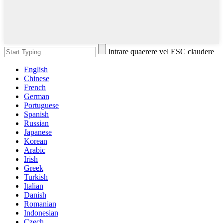
Intrare quaerere vel ESC claudere
English
Chinese
French
German
Portuguese
Spanish
Russian
Japanese
Korean
Arabic
Irish
Greek
Turkish
Italian
Danish
Romanian
Indonesian
Czech