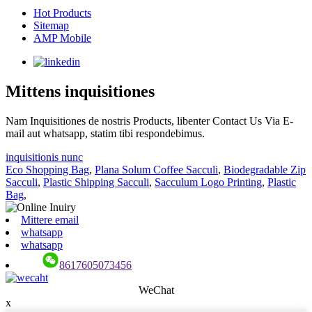
Hot Products
Sitemap
AMP Mobile
Mittens inquisitiones
Nam Inquisitiones de nostris Products, libenter Contact Us Via E-
mail aut whatsapp, statim tibi respondebimus.
inquisitionis nunc
Eco Shopping Bag
,
Plana Solum Coffee Sacculi
,
Biodegradable Zip
Sacculi
,
Plastic Shipping Sacculi
,
Sacculum Logo Printing
,
Plastic
Bag
,
Mittere email
whatsapp
whatsapp
8617605073456
WeChat
x