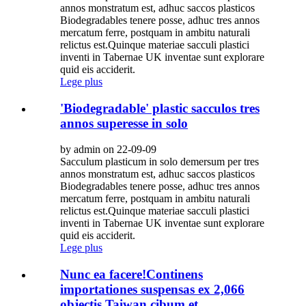
annos monstratum est, adhuc saccos plasticos
Biodegradables tenere posse, adhuc tres annos
mercatum ferre, postquam in ambitu naturali
relictus est.Quinque materiae sacculi plastici
inventi in Tabernae UK inventae sunt explorare
quid eis acciderit.
Lege plus
'Biodegradable' plastic sacculos tres
annos superesse in solo
by admin on 22-09-09
Sacculum plasticum in solo demersum per tres
annos monstratum est, adhuc saccos plasticos
Biodegradables tenere posse, adhuc tres annos
mercatum ferre, postquam in ambitu naturali
relictus est.Quinque materiae sacculi plastici
inventi in Tabernae UK inventae sunt explorare
quid eis acciderit.
Lege plus
Nunc ea facere!Continens
importationes suspensas ex 2,066
objectis Taiwan cibum et