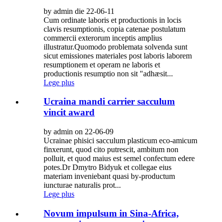
by admin die 22-06-11
Cum ordinate laboris et productionis in locis
clavis resumptionis, copia catenae postulatum
commercii exterorum inceptis amplius
illustratur.Quomodo problemata solvenda sunt
sicut emissiones materiales post laboris laborem
resumptionem et operam ne laboris et
productionis resumptio non sit "adhæsit...
Lege plus
Ucraina mandi carrier sacculum
vincit award
by admin on 22-06-09
Ucrainae phisici sacculum plasticum eco-amicum
finxerunt, quod cito putrescit, ambitum non
polluit, et quod maius est semel confectum edere
potes.Dr Dmytro Bidyuk et collegae eius
materiam inveniebant quasi by-productum
iuncturae naturalis prot...
Lege plus
Novum impulsum in Sina-Africa,