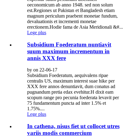
oeconomicum ab anno 1948. sed non solum
est.Regiones ut Pakistan et Bangladesh etiam
magnum periculum praebent monetae fundum,
devaluationis et incrementi monetae
erectionem.Hodie fama de Asia Meridionali &#...
Lege plus
Subsidium Foederatum nuntiavit
suum maximum incrementum in
annis XXX fere
by on 22-06-17
Subsidium Foederatum, aequivalens ripae
centralis US, maximum interest suae hike per
XXX fere annos denuntiavit, dum conatus ad
pugnandum pretia edax evehitur.H dixit eam
scopum range pro pecunia foederata levavit per
75 fundamentum puncta ad inter 1.5% et
1.75%....
Lege plus
In cathena, nisus fiet ut collocet utres
variis modis commercium