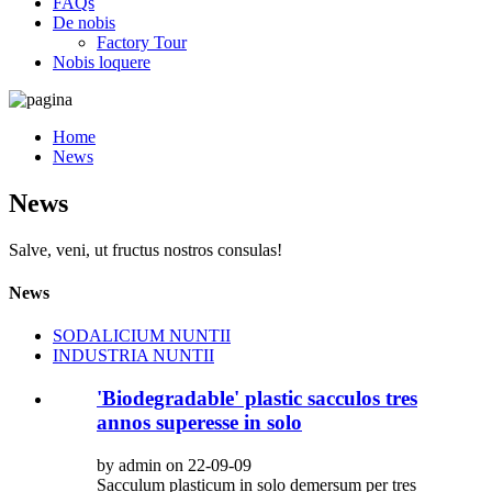
FAQs
De nobis
Factory Tour
Nobis loquere
Home
News
News
Salve, veni, ut fructus nostros consulas!
News
SODALICIUM NUNTII
INDUSTRIA NUNTII
'Biodegradable' plastic sacculos tres
annos superesse in solo
by admin on 22-09-09
Sacculum plasticum in solo demersum per tres