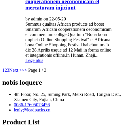
cooperationem oeconomicam et
mercaturam injiciunt
by admin on 22-05-20
Summus qualitas African products ad boost
Sinarum-Africam cooperationem oeconomicam
et commercium collige.Quartum "Bona bona
duplicia Online Shopping Festival" et Africana
bona Online Shopping Festival habebuntur ab
die 28 Aprilis usque ad 12 Maii in forma online
et integrationis offline.In Hunan, Zheji...
Lege plus
1
2
3
Next >
>>
Page 1 / 3
nobis loquere
4th Floor, No. 25, Siming Park, Meixi Road, Tongan Dist.,
Xiamen City, Fujian, China
0086-17605073456
lenly@leadpacks.cn
Product List