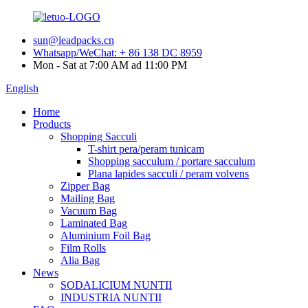
sun@leadpacks.cn
Whatsapp/WeChat: + 86 138 DC 8959
Mon - Sat at 7:00 AM ad 11:00 PM
English
Home
Products
Shopping Sacculi
T-shirt pera/peram tunicam
Shopping sacculum / portare sacculum
Plana lapides sacculi / peram volvens
Zipper Bag
Mailing Bag
Vacuum Bag
Laminated Bag
Aluminium Foil Bag
Film Rolls
Alia Bag
News
SODALICIUM NUNTII
INDUSTRIA NUNTII